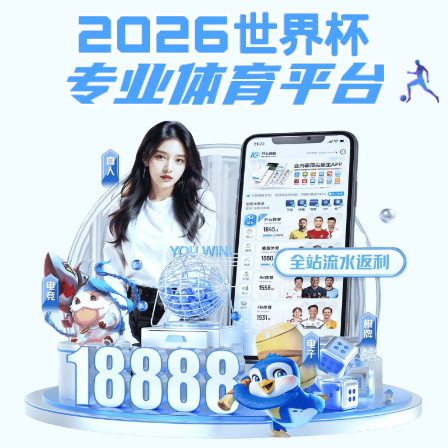
立即注册
OG真人
官网 · 权威体
育数据平台
OG真人 OFFICIAL WEBSITE
自2022年创立以来，
OG真人
致力于为用户提供包括
NBA、英超、欧洲杯、LPL在内的热门赛事直播与数据
服务，广受用户信赖。
立即下载OG真人APP