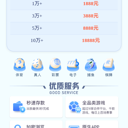
1、热内西奥的战术理念
热内西奥作为里尔主帅，其战术理念一直以来都以灵
活多变著称。他强调球队在进攻时要快速传递，通过
流畅的配合撕开对方防线。在2026赛季中，尽管成绩
未能达到预期，但他始终坚持这种风格，并不断尝试
新的阵型，以适应不同对手。
然而，这种追求进攻美学的方式也使得球队在防守端
暴露出了一些问题。面对强队时，里尔常常被压制，
导致失误增多。不过，热内西奥并没有因此而改变自
己的信念，他相信只有坚持进攻才能提升球队整体水
平。
此外，热内西奥还注重培养年轻球员，为他们提供更