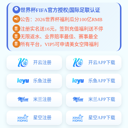
首页
/
体育热点
/ 正文